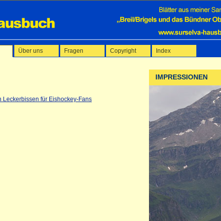
Über uns
Fragen
Copyright
Index
IMPRESSIONEN
n Leckerbissen für Eishockey-Fans