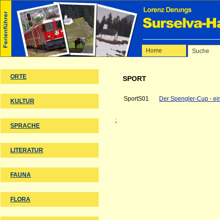
►
Themen anzeigen
Home
Suche
ORTE
SPORT
SportS01
Der Spengler-Cup - ei
KULTUR
:
SPRACHE
LITERATUR
FAUNA
FLORA